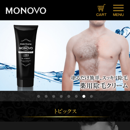
ブランドコンセプト
製品情報一覧
キャンペーン
メニュー
ＳＮＳ
会社概要
プライバシーポリシー
特定商取引法に関する表示
Twitter
LINE
Instagram
Facebook
ヘアケア
スキンケア
ボディメイク
サプリメント
ヘアトニックグロウジェル
クリーム
ローション
ソープ
ミスト
クリーム＆ローションセット
マッスルプレスインナーシャツ
マッスルプレスタンクトップ
スタイルグー
マッスルセット
HMB
アルギニン×シトルリン
発送・お支払いについて
定期コースについて
お問い合わせ
カート
会員登録
マイページ
ヘアリムーバークリーム
ヘアアフターシェーブローション
デオドラントボディ＆フェイスウォッシュ
TINCARE（チンケア）
メンズ
レディース