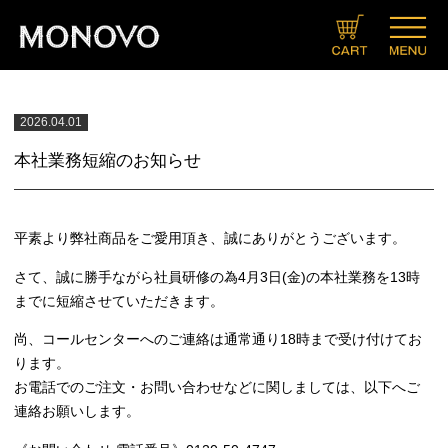
ブランドコンセプト
製品情報一覧
キャンペーン
メニュー
ＳＮＳ
会社概要
プライバシーポリシー
特定商取引法に関する表示
2026.04.01
Twitter
LINE
Instagram
Facebook
ヘアケア
スキンケア
ボディメイク
サプリメント
ヘアトニックグロウジェル
クリーム
ローション
ソープ
ミスト
クリーム＆ローションセット
マッスルプレスインナーシャツ
マッスルプレスタンクトップ
スタイルグー
マッスルセット
HMB
アルギニン×シトルリン
発送・お支払いについて
定期コースについて
お問い合わせ
カート
会員登録
マイページ
ヘアリムーバークリーム
ヘアアフターシェーブローション
デオドラントボディ＆フェイスウォッシュ
TINCARE（チンケア）
メンズ
レディース
本社業務短縮のお知らせ
平素より弊社商品をご愛用頂き、誠にありがとうございます。
さて、誠に勝手ながら社員研修の為4月3日(金)の本社業務を13時
までに短縮させていただきます。
尚、コールセンターへのご連絡は通常通り18時まで受け付けてお
ります。
お電話でのご注文・お問い合わせなどに関しましては、以下へご
連絡お願いします。