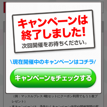
注意事項
・お一人様1日3回までチャレンジできます。
・ポイント付与のクーポン特典については、ポイント利用額分を
引いた請求金額5,000円以上のご注文が対象です。
・獲得した割引クーポンは期間中であれば何度でもご利用するこ
とができます。
ただし、ポイント付与のクーポンについては、お一人様1回限り
のご利用となります。
・ポイントの付与は5月18日(月)より順次対応いたします。
その際はメールにてお知らせいたします。
・「商品もう1個プレゼント」は、セット購入の場合も「1個プレ
ゼント」となります。
（例：マッスルプレス 4枚セットにクーポン利用でもう１枚プ
レゼント）
・本キャンペーンは、予告なくキャンペーン内容や開催期間の変