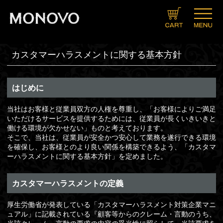
ブランドコンセプト
製品情報一覧
キャンペーン
メニュー
ＳＮＳ
会社概要
プライバシーポリシー
特定商取引法に関する表示
カスタマーハラスメントに関する基本方針
Twitter
LINE
Instagram
Facebook
ヘアケア
スキンケア
ボディメイク
サプリメント
ヘアトニックグロウジェル
クリーム
ローション
ソープ
ミスト
クリーム＆ローションセット
マッスルプレスインナーシャツ
マッスルプレスタンクトップ
スタイルグー
マッスルセット
HMB
アルギニン×シトルリン
発送・お支払いについて
定期コースについて
お問い合わせ
カート
会員登録
マイページ
ヘアリムーバークリーム
ヘアアフターシェーブローション
デオドラントボディ＆フェイスウォッシュ
TINCARE（チンケア）
メンズ
レディース
はじめに
当社はお客様と従業員双方の人権を尊重し、「お客様によりご満足
いただけるサービスを提供するためには、従業員が長くいきいきと
働ける環境が欠かせない」ものと考えております。
そこで、当社は、従業員が安全かつ安心して業務を遂行できる環境
を確保し、お客様とのより良い関係を構築できるよう、「カスタマ
ーハラスメントに関する基本方針」を定めました。
カスタマーハラスメントの定義
厚生労働省が発表している「カスタマーハラスメント対策企業マニ
ュアル」に記載されている『顧客等からのクレーム・言動のうち、