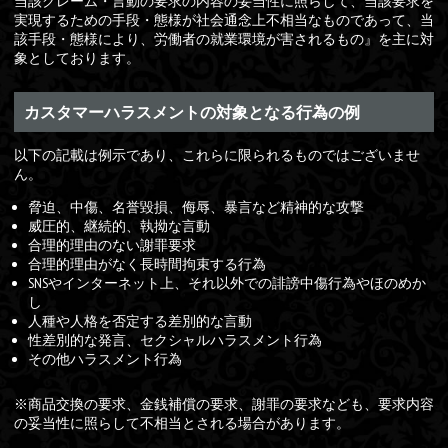
当該クレーム・言動の要求の内容の妥当性に照らして、当該要求を
実現するための手段・態様が社会通念上不相当なものであって、当
該手段・態様により、労働者の就業環境が害されるもの』を主に対
象としております。
カスタマーハラスメントの対象となる行為の例
以下の記載は例示であり、これらに限られるものではございませ
ん。
脅迫、中傷、名誉毀損、侮辱、暴言など精神的な攻撃
威圧的、継続的、執拗な言動
合理的理由のない謝罪要求
合理的理由がなく長時間拘束する行為
SNSやインターネット上、それ以外での誹謗中傷行為やほのめか
し
人種や人格を否定する差別的な言動
性差別的な発言、セクシャルハラスメント行為
その他ハラスメント行為
※商品交換の要求、金銭補償の要求、謝罪の要求なども、要求内容
の妥当性に照らして不相当とされる場合があります。