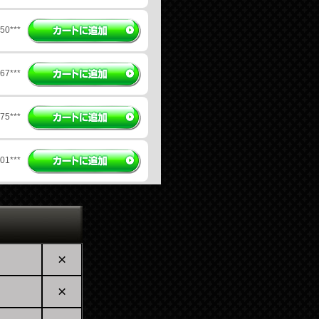
6***
0***
7***
5***
1***
6***
×
6***
×
6***