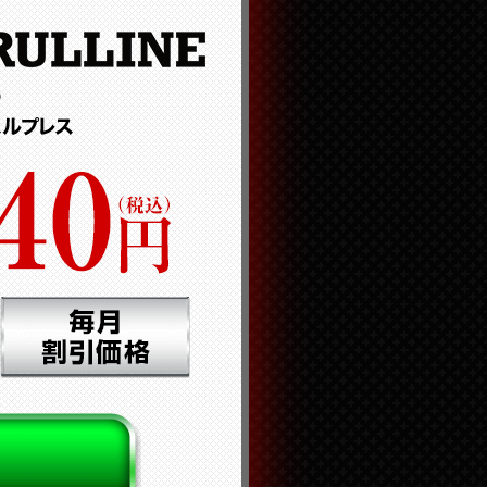
9***
6***
2***
2***