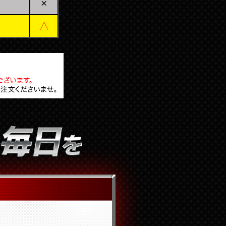
×
6***
△
9***
2***
6***
6***
6***
8***