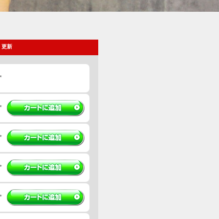
 更新
*
*
*
*
*