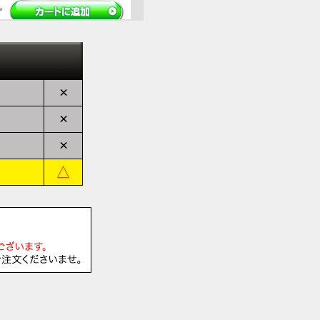
*
*
×
*
×
*
×
△
*
*
*
*