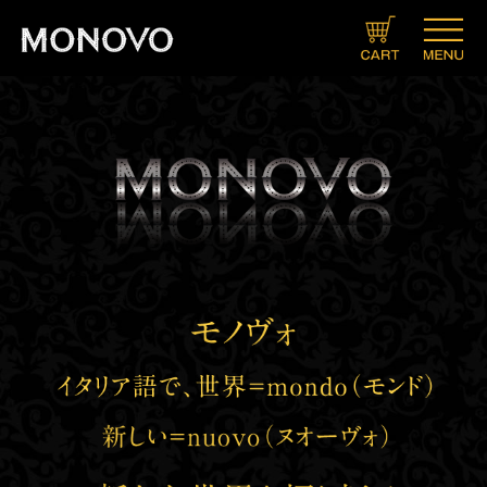
ブランドコンセプト
製品情報一覧
キャンペーン
メニュー
ＳＮＳ
会社概要
プライバシーポリシー
特定商取引法に関する表示
Twitter
LINE
Instagram
Facebook
ヘアケア
スキンケア
ボディメイク
サプリメント
ヘアトニックグロウジェル
クリーム
ローション
ソープ
ミスト
クリーム＆ローションセット
マッスルプレスインナーシャツ
マッスルプレスタンクトップ
スタイルグー
マッスルセット
HMB
アルギニン×シトルリン
発送・お支払いについて
定期コースについて
お問い合わせ
カート
会員登録
マイページ
ヘアリムーバークリーム
ヘアアフターシェーブローション
デオドラントボディ＆フェイスウォッシュ
TINCARE（チンケア）
メンズ
レディース